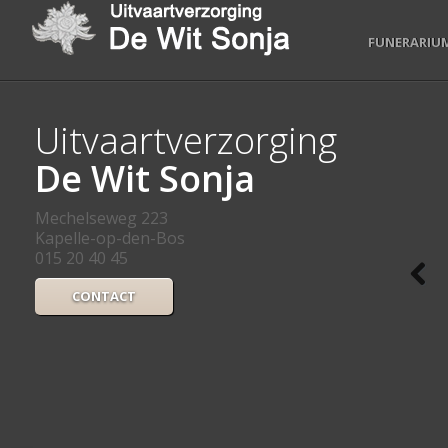
FUNERARIU
Uitvaartverzorging
De Wit Sonja
Mechelseweg 223
Kapelle-op-den-Bos
015 20 40 45
CONTACT