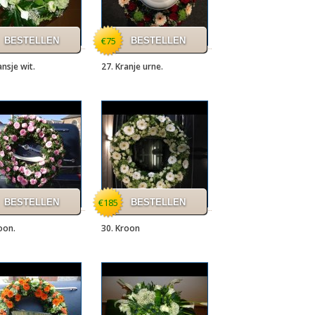
€75
ansje wit.
27. Kranje urne.
€185
oon.
30. Kroon