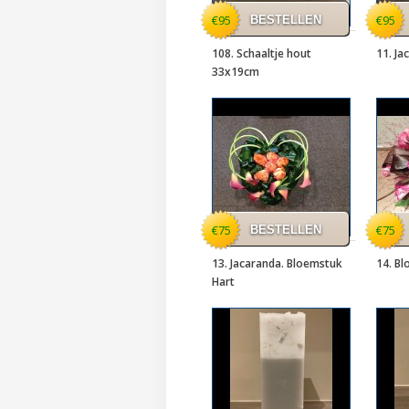
€95
€95
108. Schaaltje hout
11. Ja
33x19cm
€75
€75
13. Jacaranda. Bloemstuk
14. B
Hart