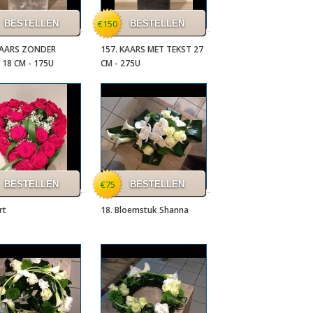
€150
KAARS ZONDER
157. KAARS MET TEKST 27
 18 CM - 175U
CM - 275U
€75
rt
18. Bloemstuk Shanna