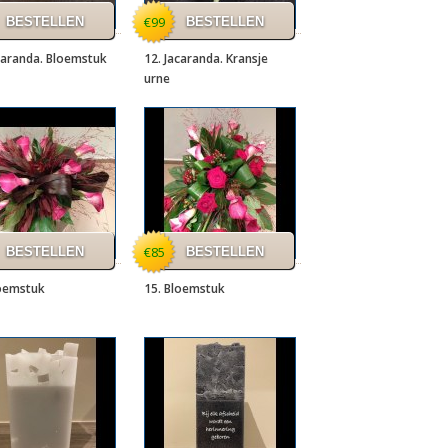
€99
caranda. Bloemstuk
12. Jacaranda. Kransje
urne
€85
loemstuk
15. Bloemstuk