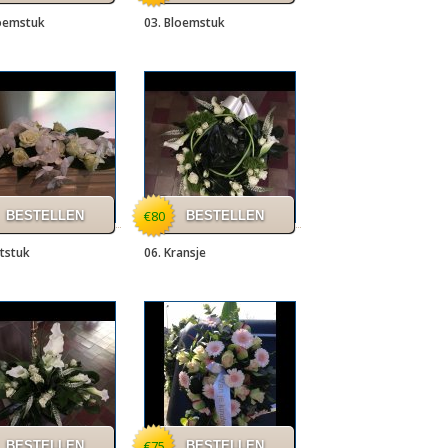
loemstuk
03. Bloemstuk
€80
ststuk
06. Kransje
€75