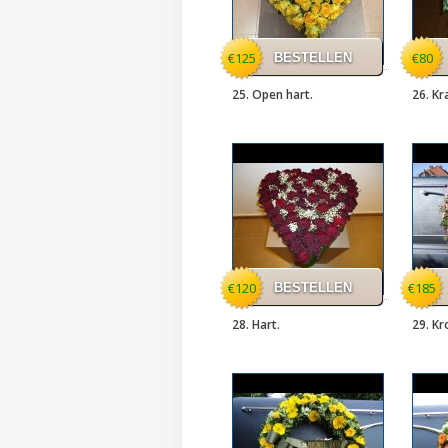
€125
€80
25. Open hart.
26. Kr
€120
€185
28. Hart.
29. Kr