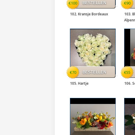
€100
€90
102. Kransje Bordeaux
103. 
Alpen
€70
€55
105. Hartje
106. S