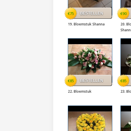
€75
€90
19. Bloemstuk Shanna
20. B
Shann
€85
€85
22. Bloemstuk
23. Bl