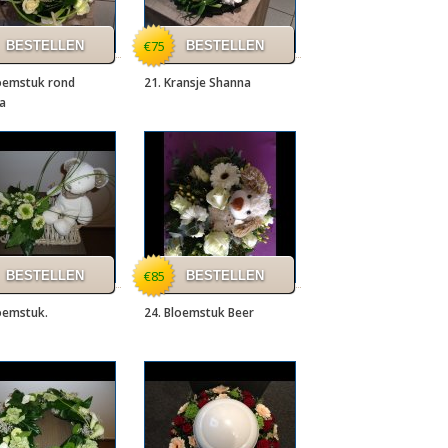
€75
loemstuk rond
21. Kransje Shanna
a
€85
oemstuk.
24. Bloemstuk Beer