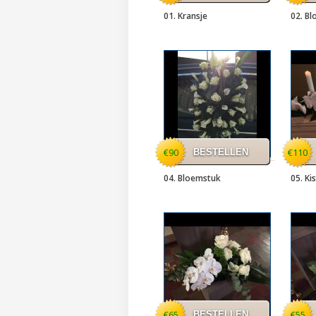
01. Kransje
02. B
€90
€110
04. Bloemstuk
05. Ki
€65
€55