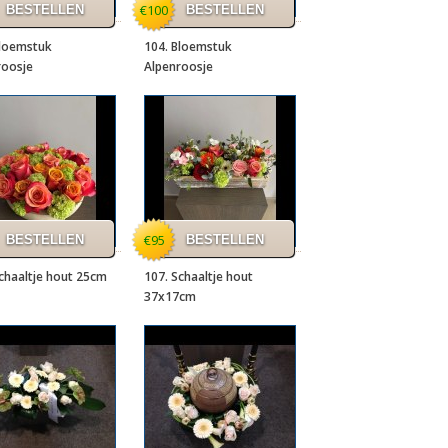
€100
Bloemstuk
104. Bloemstuk
roosje
Alpenroosje
€95
chaaltje hout 25cm
107. Schaaltje hout
37x17cm