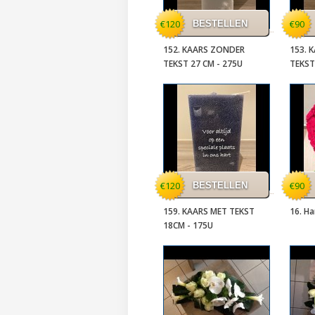
€120
€90
152. KAARS ZONDER
153. 
TEKST 27 CM - 275U
TEKST
€120
€90
159. KAARS MET TEKST
16. Ha
18CM - 175U