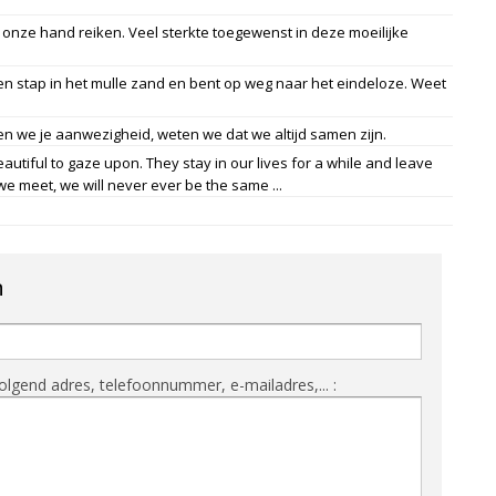
 onze hand reiken. Veel sterkte toegewenst in deze moeilijke
en stap in het mulle zand en bent op weg naar het eindeloze. Weet
.
 we je aanwezigheid, weten we dat we altijd samen zijn.
iful to gaze upon. They stay in our lives for a while and leave
we meet, we will never ever be the same ...
n
olgend adres, telefoonnummer, e-mailadres,... :