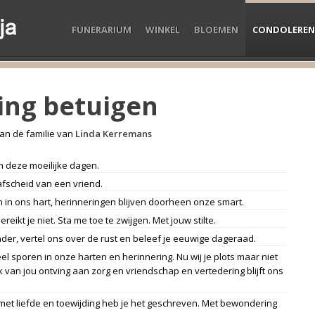
FUNERARIUM
WINKEL
BLOEMEN
CONDOLEREN
ng betuigen
an de familie van
Linda Kerremans
n deze moeilijke dagen.
afscheid van een vriend.
 in ons hart, herinneringen blijven doorheen onze smart.
reikt je niet. Sta me toe te zwijgen. Met jouw stilte.
der, vertel ons over de rust en beleef je eeuwige dageraad.
el sporen in onze harten en herinnering. Nu wij je plots maar niet
k van jou ontving aan zorg en vriendschap en vertedering blijft ons
 met liefde en toewijding heb je het geschreven. Met bewondering